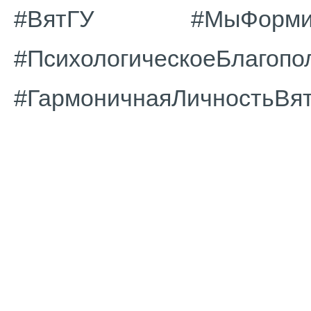
#ВятГУ #МыФормир
#ПсихологическоеБлагопо
#ГармоничнаяЛичностьВя