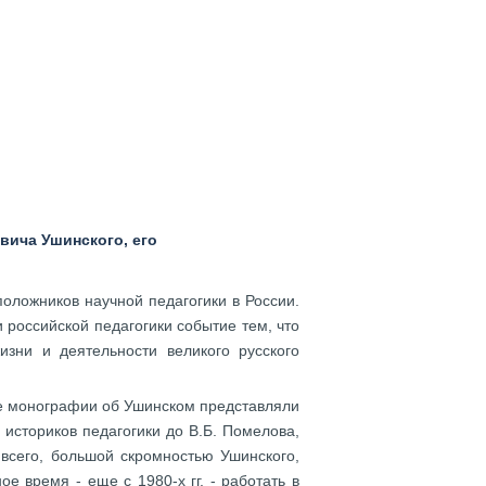
вича Ушинского, его
положников научной педагогики в России.
российской педагогики событие тем, что
изни и деятельности великого русского
ие монографии об Ушинском представляли
 историков педагогики до В.Б. Помелова,
 всего, большой скромностью Ушинского,
е время - еще с 1980-х гг. - работать в