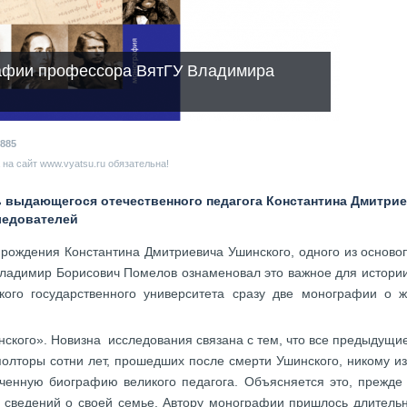
афии профессора ВятГУ Владимира
885
на сайт www.vyatsu.ru обязательна!
ь выдающегося отечественного педагога Константина Дмитрие
ледователей
 рождения Константина Дмитриевича Ушинского, одного из осново
адимир Борисович Помелов ознаменовал это важное для истории 
кого государственного университета сразу две монографии о ж
инского». Новизна исследования связана с тем, что все предыдущ
полторы сотни лет, прошедших после смерти Ушинского, никому из
нченную биографию великого педагога. Объясняется это, прежде
 сведений о своей семье. Автору монографии пришлось длительно