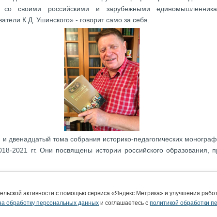
ся со своими российскими и зарубежными единомышленни
атели К.Д. Ушинского» - говорит само за себя.
 и двенадцатый тома собрания историко-педагогических моногра
018-2021 гг. Они посвящены истории российского образования, 
ются оригинальными, ранее не публиковавшимися монографиями. Н
екоторые фотографии впервые публикуются в научной печати. Вс
тельской активности с помощью сервиса «Яндекс Метрика» и улучшения раб
 с содержанием всех книг серии можно в библиотеке ВятГУ или в 
на обработку персональных данных
и соглашаетесь с
политикой обработки п
л «Научное издательство ВятГУ», страничка «Монографии»).