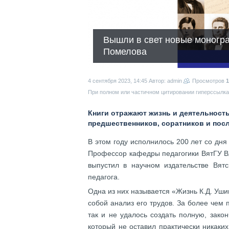
Вышли в свет новые моногр
Помелова
4 сентября 2023, 14:45
Автор: admin
Просмотров
1
При полном или частичном цитировании гиперссылка 
Книги отражают жизнь и деятельност
предшественников, соратников и пос
В этом году исполнилось 200 лет со дня
Профессор кафедры педагогики ВятГУ Вл
выпустил в научном издательстве Вятс
педагога.
Одна из них называется «Жизнь К.Д. Уш
собой анализ его трудов. За более чем 
так и не удалось создать полную, зако
который не оставил практически никаких