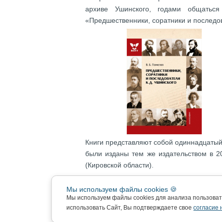
архиве Ушинского, годами общать
«Предшественники, соратники и последов
Книги представляют собой одиннадцатый
были изданы тем же издательством в 2
(Кировской области).
Важно отметить, что все 12 томов явля
Мы используем файлы cookies 🍪
прекрасно иллюстрированы; при этом н
Мы используем файлы cookies для анализа пользова
(дизайнер Ю.Д. Иванова). Ознакомиться
использовать Сайт, Вы подтверждаете свое
согласие 
скачать их с сайта университета (разде