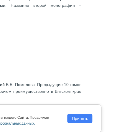
ками.
Название второй монографии –
фий В.Б. Помелова. Предыдущие 10 томов
причем преимущественно в Вятском крае
овые книги, как и ранее изданные тома,
е тома серии оформлены в едином стиле
оты нашего Сайта. Продолжая
Принять
библиотеке имени А.И. Герцена, а также
ерсональных данных.