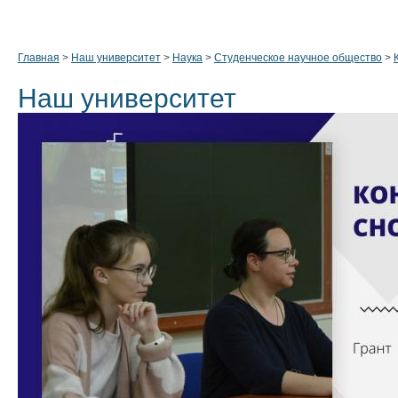
Главная
>
Наш университет
>
Наука
>
Студенческое научное общество
>
Наш университет