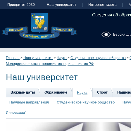
Приоритет 2030
Наш университет
Интернет-газета
А
Сведения об образ
Версия дл
Главная
>
Наш университет
>
Наука
>
Студенческое научное общество
>
Молодежного союза экономистов и финансистов РФ
Наш университет
Важные даты
Образование
Спорт
Национа
Наука
Научные направления
Студенческое научное общество
Науч
Инновации"