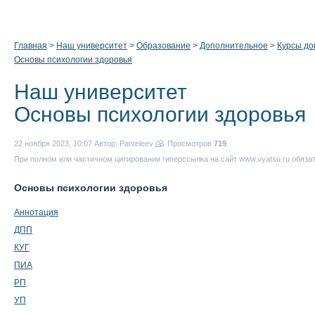
Главная
>
Наш университет
>
Образование
>
Дополнительное
>
Курсы до
Основы психологии здоровья
Наш университет
Основы психологии здоровья
22 ноября 2023, 10:07
Автор: Panteleev
Просмотров
719
При полном или частичном цитировании гиперссылка на сайт www.vyatsu.ru обяза
Основы психологии здоровья
Аннотация
ДПП
КУГ
ПИА
РП
УП