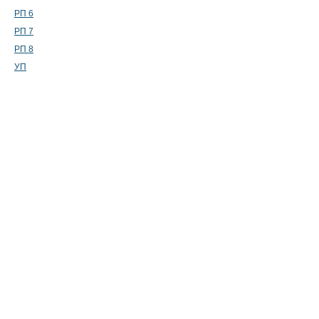
РП 6
РП 7
РП 8
УП