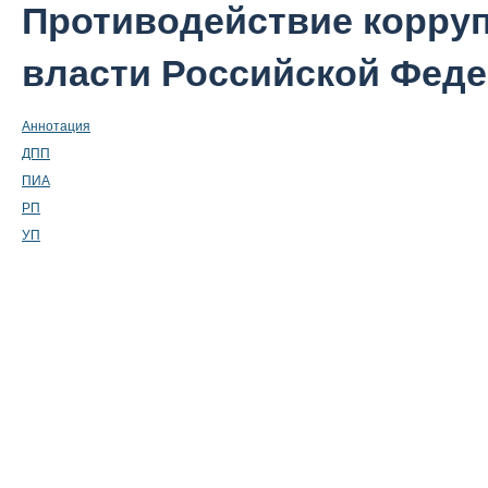
Противодействие корруп
власти Российской Фед
Аннотация
ДПП
ПИА
РП
УП