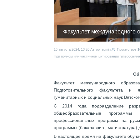
Факультет международного 
16 августа 2024, 13:20
Автор: admin
Просмотров
1
При полном или частичном цитировании гиперссылка 
Об
Факультет международного образ
Подготовительного факультета и я
гуманитарных и социальных наук Вятског
С 2014 года подразделение разра
общеобразовательные программы 
профессиональных программ на русс
программы (бакалавриат, магистратура) 
В настоящее время на факультете обучае