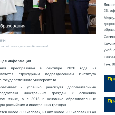
Декан
26, оф
Меркул
доцент
образования
образ
Савин
6534
Батин
на сайт www.vyatsu.ru обязательна!
учебн
Связат
щая информация
Тел. 
ования преобразован в сентябре 2020 года из
вляется структурным подразделением Института
Пр
о государственного университета.
батывает и успешно реализует дополнительные
подготовки иностранных граждан к освоению
ком языке, а с 2015 г. основные образовательные
Пр
для российских и иностранных граждан.
тся более 300 человек, из них более 200 человек из 40