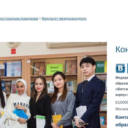
ностранным гражданам
>
Факультет международного
Ко
Федера
образо
«Вятск
корпус
610000
Москов
Конт
обра