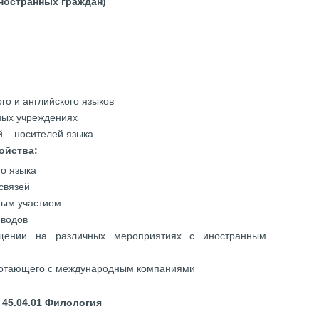
ностранных граждан)
го и английского языков
ных учреждениях
й – носителей языка
ойства:
го языка
связей
ным участием
еводов
щении на различных мероприятиях с иностранным
аботающего с международным компаниями
45.04.01 Филология