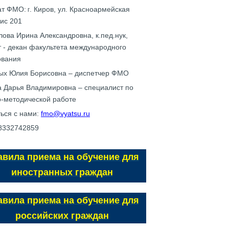
ат ФМО:
. Киров, ул. Красноармейская
г
ис 201
ова Ирина Александровна, к.пед.нук,
 - декан факультета международного
ования
ых Юлия Борисовна – диспетчер ФМО
а Дарья Владимировна – специалист по
о-методической работе
ься с нами:
fmo@vyatsu.ru
88332742859
авила приема на обучение для
иностранных граждан
авила приема на обучение для
российских граждан