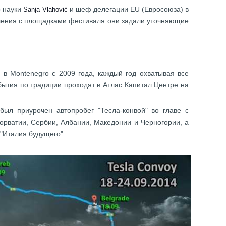
р науки
и шеф делегации ЕU (Евросоюза) в
Sanja Vlahović
омления с площадками фестиваля они задали уточняющие
 в Montenegro c 2009 года, каждый год охватывая все
бытия по традиции проходят в Атлас Капитал Центре на
ыл приурочен автопробег "Тесла-конвой" во главе с
Хорватии, Сербии, Албании, Македонии и Черногории, а
 "Италия будущего".