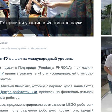
ГУ приняли участие в Фестивале науки
21810
на сайт www.vyatsu.ru обязательна!
ВятГУ вышел на международный уровень
 науки» в Подгорице (Fondacija PHRONA) пригласили
ГУ
принять участие в «Ночи исследователей», которая
 Центре.
Михаил Двинских, которые с первого курса
занимаются
Центра робототехники
, привезли на фестиваль четырех
ых роботов.
асс, продемонстрировали возможности LEGO-роботов и
иваля по управлению роботами. Кроме того, каждый