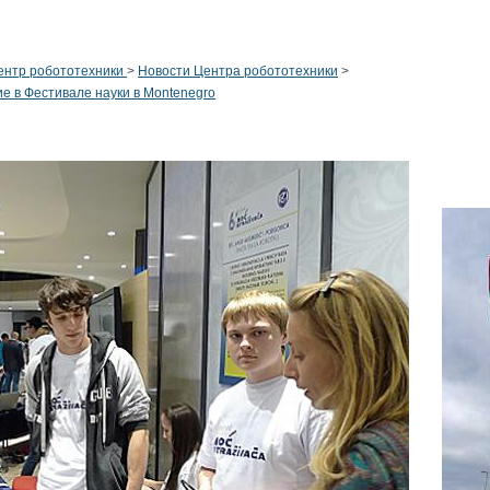
ентр робототехники
>
Новости Центра робототехники
>
е в Фестивале науки в Montenegro