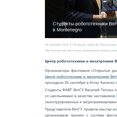
Студенты-робототехники Вят
в Montenegro
29 сентября 2014, 17:00
Автор: admin
Просмотров
При полном или частичном цитировании гиперссылка 
Центр робототехники и мехатроники 
Организаторы фестиваля «Открытые дни
Центр робототехники и мехатроники Вят
проходила 26 сентября в Атлас Капитал
Студенты ФАВТ ВятГУ Василий Теплых и 
в качестве наставников
со школьниками
сконструированных и запрограммированн
Представители
провели мастер-кл
ВятГУ
организовали тренинг с гостями фест