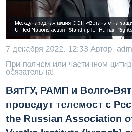
Международная акция ООН «Встаньте на защит
United Nations action "Stand up for Human Rights
7 декабря 2022, 12:33
Автор: adm
При полном или частичном цитир
обязательна!
ВятГУ, РАМП и Волго-Вя
проведут телемост с Рес
the Russian Association of