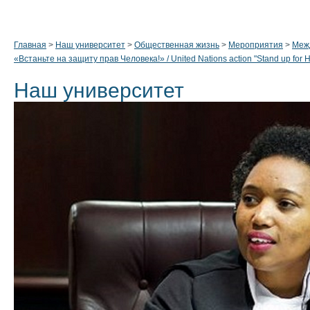
Главная
>
Наш университет
>
Общественная жизнь
>
Мероприятия
>
Меж
«Встаньте на защиту прав Человека!» / United Nations action "Stand up for 
Наш университет