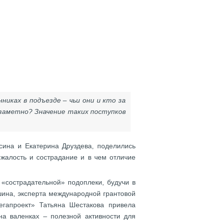
иках в подъезде – чьи они и кто за
езаметно? Значение таких поступков
сина и Екатерина Друздева, поделились
жалость и сострадание и в чем отличие
«сострадательной» подоплеки, будучи в
шина, эксперта международной грантовой
егапроект» Татьяна Шестакова привела
на валенках – полезной активности для