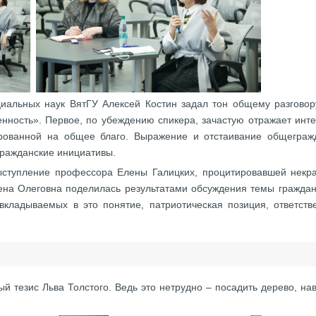
циальных наук ВятГУ Алексей Костин задал тон общему разговор
енность». Первое, по убеждению спикера, зачастую отражает инте
ированной на общее благо. Выражение и отстаивание общегражд
гражданские инициативы.
ыступление профессора Елены Галицких, процитировавшей некра
ена Олеговна поделилась результатами обсуждения темы граждан
вкладываемых в это понятие, патриотическая позиция, ответств
 тезис Льва Толстого. Ведь это нетрудно – посадить дерево, на