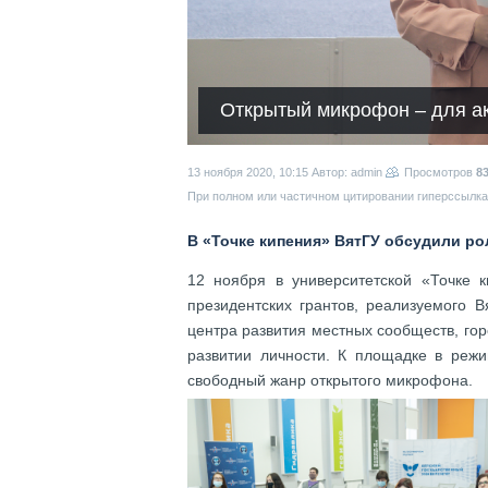
Открытый микрофон – для а
13 ноября 2020, 10:15
Автор: admin
Просмотров
8
При полном или частичном цитировании гиперссылка 
В «Точке кипения» ВятГУ обсудили р
12 ноября в университетской «Точке 
президентских грантов, реализуемого 
центра развития местных сообществ, гор
развитии личности. К площадке в реж
свободный жанр открытого микрофона.