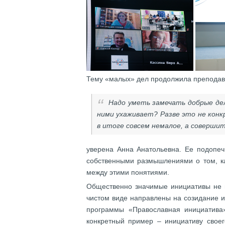
Тему «малых» дел продолжила преподава
Надо уметь замечать добрые дел
ними ухаживает? Разве это не конк
в итоге совсем немалое, а соверши
уверена Анна Анатольевна. Ее подопеч
собственными размышлениями о том, ка
между этими понятиями.
Общественно значимые инициативы не в
чистом виде направлены на созидание и
программы «Православная инициатива»
конкретный пример – инициативу своег