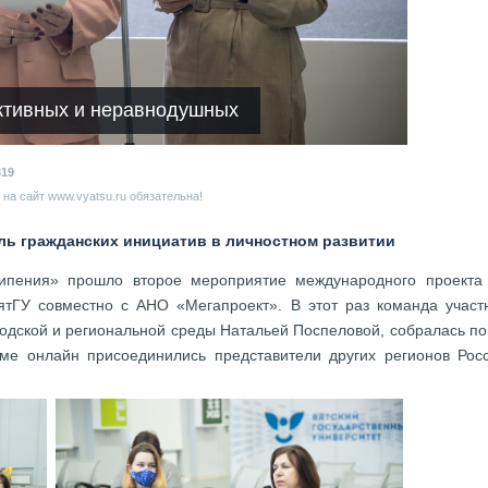
ктивных и неравнодушных
319
на сайт www.vyatsu.ru обязательна!
оль гражданских инициатив в личностном развитии
кипения» прошло второе мероприятие международного проекта
ВятГУ совместно с АНО «Мегапроект». В этот раз команда участн
одской и региональной среды Натальей Поспеловой, собралась по
име онлайн присоединились представители других регионов Рос