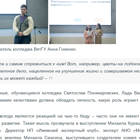
тель колледжа ВятГУ Анна Гниенко.
а и самим стремиться к ним! Вот, например, цветы на подоконн
ретное дело, нацеленное на улучшение жизни и совершаемое н
ть их может каждый! –
ные, обучающиеся колледжа Святослав Поникаровских, Лада Ва
кими качествами должна обладать личность, какую роль играют 
сегда являются реакцией на чью-то беду – часто они не имеют 
 развитие. Такая мысль прозвучала в выступлении Михаила Кура
. Директор НП «Ижевский экспертный клуб», эксперт АНО «М
о земляка Михаила Смагина, выступившего создателем хоккея 