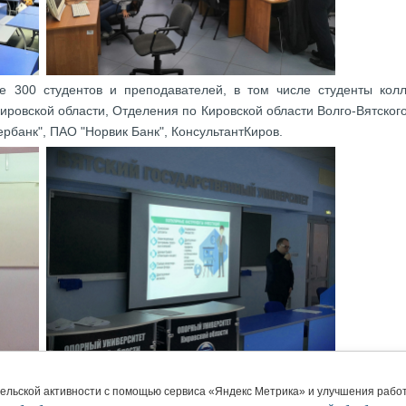
 300 студентов и преподавателей, в том числе студенты колл
ировской области, Отделения по Кировской области Волго-Вятског
рбанк", ПАО "Норвик Банк", КонсультантКиров.
ы "Биржа-онлайн" и "Финансовая грамотность с КонсультантПлю
тельской активности с помощью сервиса «Яндекс Метрика» и улучшения раб
нных инструментах, способах защиты от финансовых мошенниче