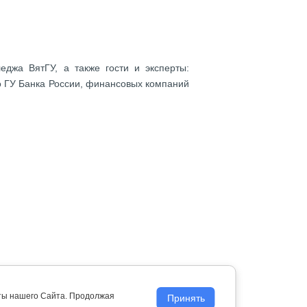
еджа ВятГУ, а также гости и эксперты:
о ГУ Банка России, финансовых компаний
с", на которых участники узнали много
оты нашего Сайта. Продолжая
Принять
ств, цифровых финансовых технологиях,