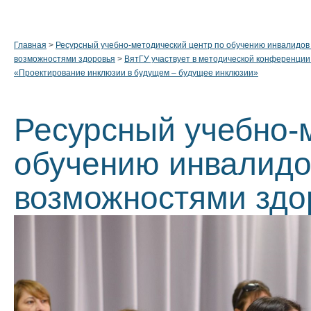
Главная
>
Ресурсный учебно-методический центр по обучению инвалидов
возможностями здоровья
>
ВятГУ участвует в методической конференци
«Проектирование инклюзии в будущем – будущее инклюзии»
Ресурсный учебно-
обучению инвалидо
возможностями здо