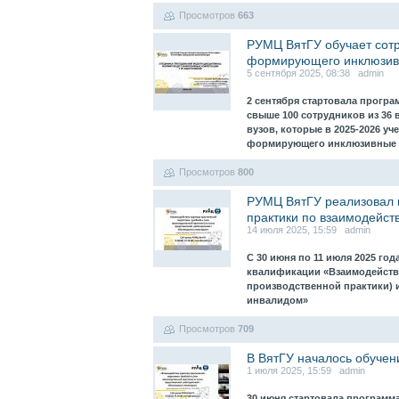
Просмотров
663
РУМЦ ВятГУ обучает сотр
формирующего инклюзивн
5 сентября 2025, 08:38 admin
2 сентября стартовала прогр
свыше 100 сотрудников из 36 
вузов, которые в 2025-2026 у
формирующего инклюзивные 
Просмотров
800
РУМЦ ВятГУ реализовал 
практики по взаимодейст
14 июля 2025, 15:59 admin
С 30 июня по 11 июля 2025 г
квалификации «Взаимодействи
производственной практики) 
инвалидом»
Просмотров
709
В ВятГУ началось обучен
1 июля 2025, 15:59 admin
30 июня стартовала программ