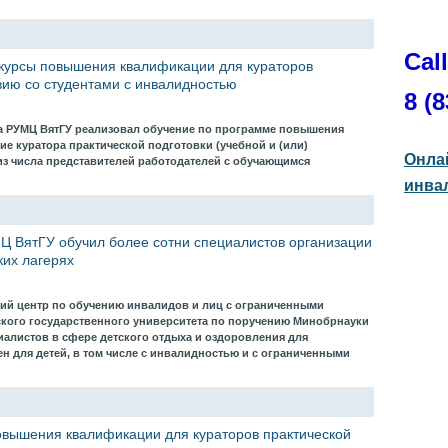
Cal
курсы повышения квалификации для кураторов
вию со студентами с инвалидностью
8 (8
ода РУМЦ ВятГУ реализовал обучение по программе повышения
е куратора практической подготовки (учебной и (или)
Онла
из числа представителей работодателей с обучающимся
инва
Ц ВятГУ обучил более сотни специалистов организации
ких лагерях
ий центр по обучению инвалидов и лиц с ограниченными
кого государственного университета по поручению Минобрнауки
иалистов в сфере детского отдыха и оздоровления для
н для детей, в том числе с инвалидностью и с ограниченными
овышения квалификации для кураторов практической