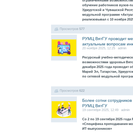
ограниченными возможностями
обучение работников вузов-па
Удмуртской и Чувашской Респ
модульной программе «Актуа
реализовывал с 10 ноября 202
Просмотров
577
РУМЦ ВятГУ проводит мер
актуальным вопросам ин
20 ноября 2025, 12:25 admin
Ресурсный учебно-методическ
возможностями здоровья Вятск
декабря 2025 года проводит 
Марий Эл, Татарстан, Удмуртс
по сетевой модульной програ
Просмотров
622
Более сотни сотрудников
РУМЦ ВятГУ
19 сентября 2025, 12:49 admin
Со 2 по 19 сентября 2025 го
«Специфика преподавания мо
ИТ-выпускников»