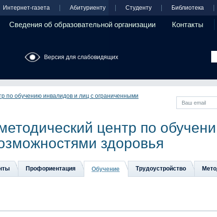
Интернет-газета
Абитуриенту
Студенту
Библиотека
Сведения об образовательной организации
Контакты
Версия для слабовидящих
тр по обучению инвалидов и лиц с ограниченными
методический центр по обучени
озможностями здоровья
нты
Профориентация
Трудоустройство
Мето
Обучение