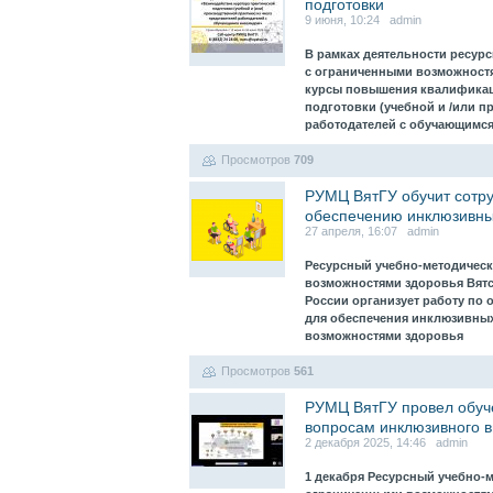
подготовки
9 июня, 10:24 admin
В рамках деятельности ресур
с ограниченными возможностя
курсы повышения квалификац
подготовки (учебной и /или п
работодателей с обучающимс
Просмотров
709
РУМЦ ВятГУ обучит сотру
обеспечению инклюзивны
27 апреля, 16:07 admin
Ресурсный учебно-методическ
возможностями здоровья Вятс
России организует работу по 
для обеспечения инклюзивных
возможностями здоровья
Просмотров
561
РУМЦ ВятГУ провел обуче
вопросам инклюзивного 
2 декабря 2025, 14:46 admin
1 декабря Ресурсный учебно-