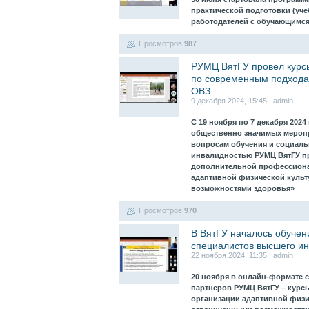
практической подготовки (уче
работодателей с обучающимс
Просмотров
987
РУМЦ ВятГУ провел курсы
по современным подходам
ОВЗ
9 декабря 2024, 15:45 admin
С 19 ноября по 7 декабря 202
общественно значимых меропр
вопросам обучения и социал
инвалидностью РУМЦ ВятГУ пр
дополнительной профессиона
адаптивной физической культ
возможностями здоровья»
Просмотров
970
В ВятГУ началось обучен
специалистов высшего и
22 ноября 2024, 11:35 admin
20 ноября в онлайн-формате 
партнеров РУМЦ ВятГУ – кур
организации адаптивной физи