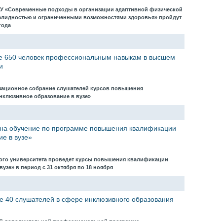
ГУ «Современные подходы в организации адаптивной физической
валидностью и ограниченными возможностями здоровья» пройдут
 года
е 650 человек профессиональным навыкам в высшем
и
изационное собрание слушателей курсов повышения
нклюзивное образование в вузе»
на обучение по программе повышения квалификации
е в вузе»
ого университета проведет курсы повышения квалификации
узе» в период с 31 октября по 18 ноября
е 40 слушателей в сфере инклюзивного образования