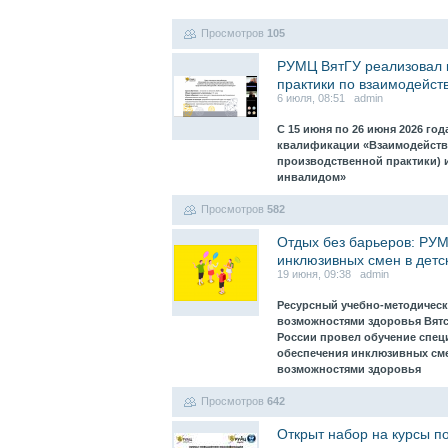
Просмотров
105
РУМЦ ВятГУ реализовал 
практики по взаимодейст
6 июля, 08:51 admin
С 15 июня по 26 июня 2026 г
квалификации «Взаимодействи
производственной практики) 
инвалидом»
Просмотров
582
Отдых без барьеров: РУМ
инклюзивных смен в детс
19 июня, 09:38 admin
Ресурсный учебно-методическ
возможностями здоровья Вятс
России провел обучение спец
обеспечения инклюзивных сме
возможностями здоровья
Просмотров
642
Открыт набор на курсы п