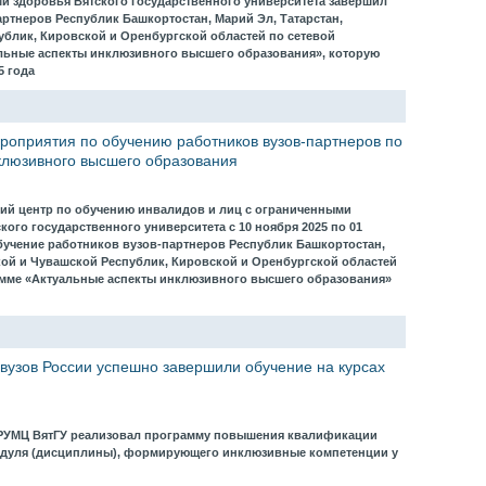
 здоровья Вятского государственного университета завершил
ртнеров Республик Башкортостан, Марий Эл, Татарстан,
ублик, Кировской и Оренбургской областей по сетевой
льные аспекты инклюзивного высшего образования», которую
5 года
оприятия по обучению работников вузов-партнеров по
клюзивного высшего образования
ий центр по обучению инвалидов и лиц с ограниченными
ого государственного университета с 10 ноября 2025 по 01
обучение работников вузов-партнеров Республик Башкортостан,
кой и Чувашской Республик, Кировской и Оренбургской областей
мме «Актуальные аспекты инклюзивного высшего образования»
 вузов России успешно завершили обучение на курсах
да РУМЦ ВятГУ реализовал программу повышения квалификации
дуля (дисциплины), формирующего инклюзивные компетенции у