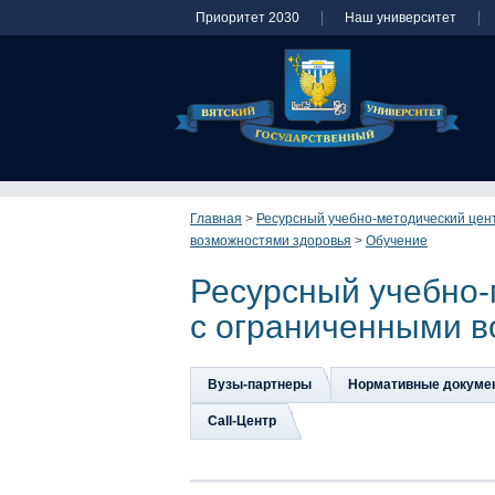
Приоритет 2030
Наш университет
Главная
>
Ресурсный учебно-методический цен
возможностями здоровья
>
Обучение
Ресурсный учебно-
с ограниченными в
Вузы-партнеры
Нормативные докуме
Сall-Центр