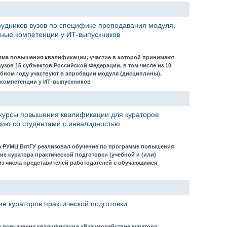
удников вузов по специфике преподавания модуля,
ые компетенции у ИТ-выпускников
амма повышения квалификации, участие в которой принимают
вузов 15 субъектов Российской Федерации, в том числе из 10
чебном году участвуют в апробации модуля (дисциплины),
компетенции у ИТ-выпускников
курсы повышения квалификации для кураторов
вию со студентами с инвалидностью
ода РУМЦ ВятГУ реализовал обучение по программе повышения
е куратора практической подготовки (учебной и (или)
из числа представителей работодателей с обучающимся
ие кураторов практической подготовки
а повышения квалификации «Взаимодействие куратора