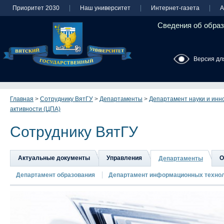
Приоритет 2030
Наш университет
Интернет-газета
А
Сведения об образ
Версия дл
Главная
>
Сотруднику ВятГУ
>
Департаменты
>
Департамент науки и инн
активности (ЦПА)
Сотруднику ВятГУ
Актуальные документы
Управления
О
Департаменты
Департамент образования
Департамент информационных техно