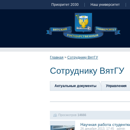
Приоритет 2030
Наш университет
Главная
>
Сотруднику ВятГУ
Сотруднику ВятГУ
Актуальные документы
Управления
Просмотров
14666
Научная работа студентк
26 декабря 2013, 17:45 admin