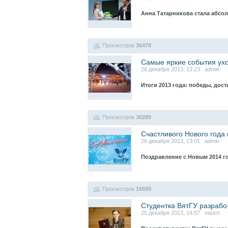
Анна Татарникова стала абс
Просмотров
36478
Самые яркие события ух
26 декабря 2013, 13:23 admin
Итоги 2013 года: победы, дос
Просмотров
30289
Счастливого Нового года 
26 декабря 2013, 13:01 admin
Поздравление с Новым 2014 г
Просмотров
16699
Студентка ВятГУ разрабо
25 декабря 2013, 14:57 nauch