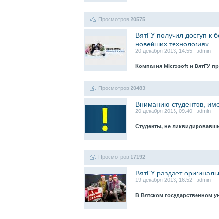
Просмотров
20575
ВятГУ получил доступ к 
новейших технологиях
20 декабря 2013, 14:55 admin
Компания Microsoft и ВятГУ п
Просмотров
20483
Вниманию студентов, им
20 декабря 2013, 09:40 admin
Cтуденты, не ликвидировавши
Просмотров
17192
ВятГУ раздает оригиналь
19 декабря 2013, 16:52 admin
В Вятском государственном у