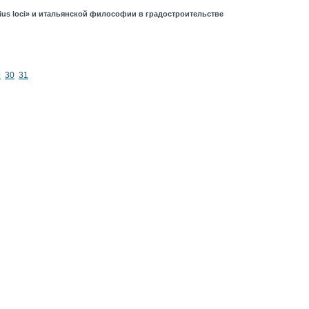
ius loci» и итальянской философии в градостроительстве
9
30
31