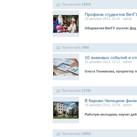
Просмотров
14419
Профком студентов ВятГ
19 декабря 2013, 16:42 admin
Общежития ВятГУ посетят Дед
Просмотров
7845
10 знаковых событий и о
19 декабря 2013, 12:12 admin
Ольга Токмакова, проректор 
Просмотров
13785
В Кирово-Чепецком фили
18 декабря 2013, 15:34 admin
Рабочую молодежь научат де
Просмотров
19953