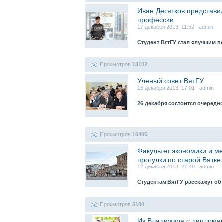
Иван Десятков представи
профессии
17 декабря 2013, 11:52 admin
Студент ВятГУ стал «лучшим 
Просмотров
13102
Ученый совет ВятГУ
16 декабря 2013, 17:01 admin
26 декабря состоится очередн
Просмотров
16405
Факультет экономики и м
прогулки по старой Вятке
12 декабря 2013, 21:48 admin
Студентам ВятГУ расскажут об
Просмотров
5180
Из Владимира с диплома