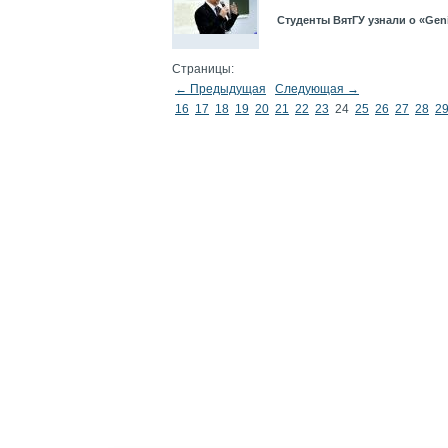
Студенты ВятГУ узнали о «Gen
Страницы:
← Предыдущая
Следующая →
16
17
18
19
20
21
22
23
24
25
26
27
28
2