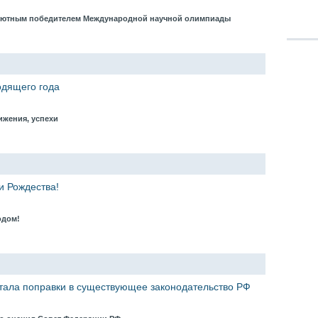
олютным победителем Международной научной олимпиады
одящего года
тижения, успехи
и Рождества!
одом!
тала поправки в существующее законодательство РФ