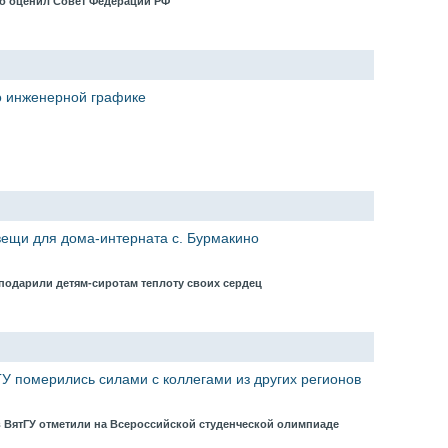
ко оценил Совет Федерации РФ
о инженерной графике
вещи для дома-интерната с. Бурмакино
 подарили детям-сиротам теплоту своих сердец
У померились силами с коллегами из других регионов
в ВятГУ отметили на Всероссийской студенческой олимпиаде