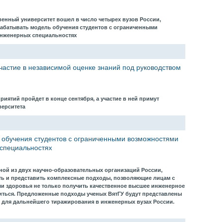
венный университет вошел в число четырех вузов России,
абатывать модель обучения студентов с ограниченными
инженерных специальностях
частие в независимой оценке знаний под руководством
иятий пройдет в конце сентября, а участие в ней примут
верситета
 обучения студентов с ограниченными возможностями
 специальностях
ной из двух научно-образовательных организаций России,
ть и представить комплексные подходы, позволяющие лицам с
 здоровья не только получить качественное высшее инженерное
оиться. Предложенные подходы ученых ВятГУ будут представлены
 для дальнейшего тиражирования в инженерных вузах России.