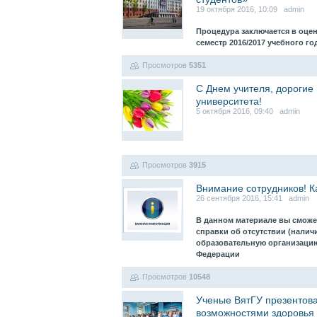
19 октября 2016, 10:09 admin
Процедура заключается в оце
семестр 2016/2017 учебного г
Просмотров
5351
С Днем учителя, дорогие
университета!
5 октября 2016, 09:40 admin
Просмотров
3915
Внимание сотрудников! К
26 сентября 2016, 15:41 admin
В данном материале вы сможе
справки об отсутствии (налич
образовательную организацию 
Федерации
Просмотров
10548
Ученые ВятГУ презентова
возможностями здоровья