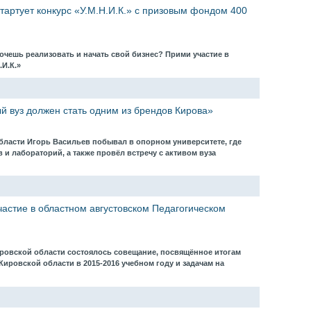
тартует конкурс «У.М.Н.И.К.» с призовым фондом 400
хочешь реализовать и начать свой бизнес? Прими участие в
.И.К.»
й вуз должен стать одним из брендов Кирова»
области Игорь Васильев побывал в опорном университете, где
 и лабораторий, а также провёл встречу с активом вуза
частие в областном августовском Педагогическом
ировской области состоялось совещание, посвящённое итогам
ировской области в 2015-2016 учебном году и задачам на