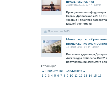
школы экономики
3 августа 2016, 12:47 admin
Преподаватель кафедры практ
Сергей Дровосеков с 25 по 31
«Теория и практика разработк
школой экономики
Просмотров
9443
Министерство образовани
продвижение электронно
18 июля 2016, 14:44 admin
По словам директора Департа
Александра Соболева, ВятГУ 
популяризации открытого обр
Страницы:
← Предыдущая
Следующая →
1
2
3
4
5
6
7
8
9
10
11
12
13
14
15
16