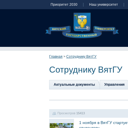
Приоритет 2030
Наш университет
Главная
>
Сотруднику ВятГУ
Сотруднику ВятГУ
Актуальные документы
Управления
Просмотров
15413
1 ноября в ВятГУ старту
студентов»