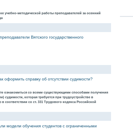
нке учебно-методической работы преподавателей за осенний
ода
 преподаватели Вятского государственного
ак оформить справку об отсутствии судимости?
те ознакомиться со всеми существующими способами получения
ии) судимости, которая требуется при трудоустройстве в
в соответствии со ст. 331 Трудового кодекса Российской
ли модели обучения студентов с ограниченными