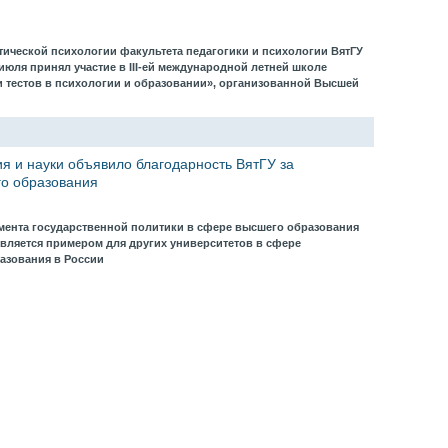
ической психологии факультета педагогики и психологии ВятГУ
 июля принял участие в III-ей международной летней школе
и тестов в психологии и образовании», организованной Высшей
я и науки объявило благодарность ВятГУ за
го образования
мента государственной политики в сфере высшего образования
является примером для других университетов в сфере
азования в России