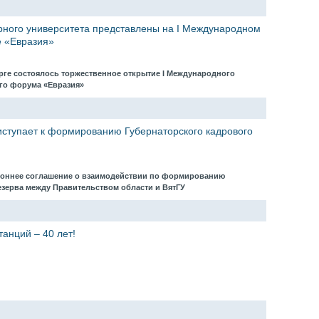
рного университета представлены на I Международном
 «Евразия»
урге состоялось торжественное открытие I Международного
го форума «Евразия»
ступает к формированию Губернаторского кадрового
роннее соглашение о взаимодействии по формированию
езерва между Правительством области и ВятГУ
анций – 40 лет!