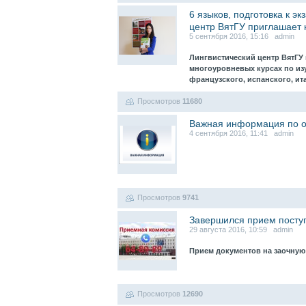
6 языков, подготовка к э
центр ВятГУ приглашает 
5 сентября 2016, 15:16 admin
Лингвистический центр ВятГУ
многоуровневых курсах по из
французского, испанского, ит
Просмотров
11680
Важная информация по о
4 сентября 2016, 11:41 admin
Просмотров
9741
Завершился прием посту
29 августа 2016, 10:59 admin
Прием документов на заочну
Просмотров
12690