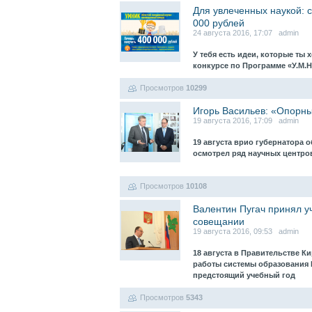
Для увлеченных наукой: с
000 рублей
24 августа 2016, 17:07 admin
У тебя есть идеи, которые ты 
конкурсе по Программе «У.М.Н
Просмотров
10299
Игорь Васильев: «Опорны
19 августа 2016, 17:09 admin
19 августа врио губернатора 
осмотрел ряд научных центров
Просмотров
10108
Валентин Пугач принял у
совещании
19 августа 2016, 09:53 admin
18 августа в Правительстве К
работы системы образования К
предстоящий учебный год
Просмотров
5343