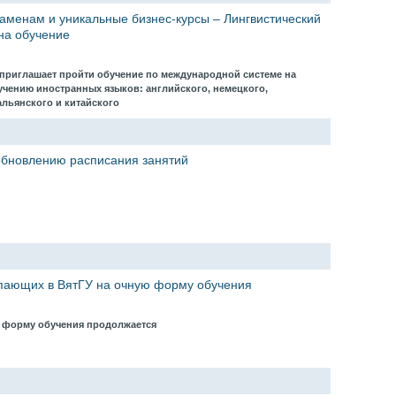
кзаменам и уникальные бизнес-курсы – Лингвистический
на обучение
 приглашает пройти обучение по международной системе на
учению иностранных языков: английского, немецкого,
альянского и китайского
бновлению расписания занятий
пающих в ВятГУ на очную форму обучения
ю форму обучения продолжается