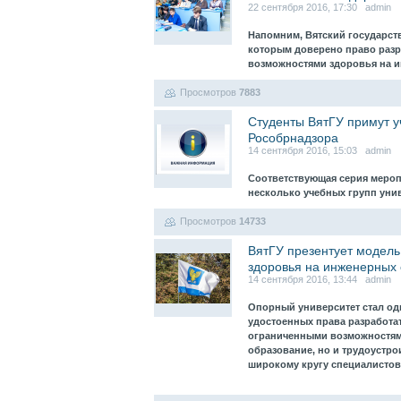
22 сентября 2016, 17:30 admin
Напомним, Вятский государст
которым доверено право разр
возможностями здоровья на 
Просмотров
7883
Студенты ВятГУ примут у
Рособрнадзора
14 сентября 2016, 15:03 admin
Соответствующая серия меропр
несколько учебных групп уни
Просмотров
14733
ВятГУ презентует модель
здоровья на инженерных
14 сентября 2016, 13:44 admin
Опорный университет стал од
удостоенных права разработа
ограниченными возможностями
образование, но и трудоустр
широкому кругу специалистов