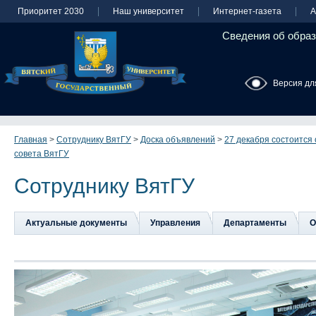
Приоритет 2030
Наш университет
Интернет-газета
А
Сведения об образ
Версия дл
Главная
>
Сотруднику ВятГУ
>
Доска объявлений
>
27 декабря состоится
совета ВятГУ
Сотруднику ВятГУ
Актуальные документы
Управления
Департаменты
О