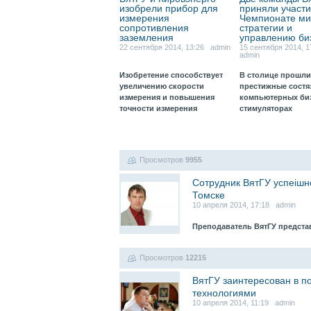
изобрели прибор для
приняли участи
измерения
Чемпионате ми
сопротивления
стратегии и
заземления
управлению би
22 сентября 2014, 13:26 admin
15 сентября 2014, 
admin
Изобретение способствует
В столице прошли
увеличению скорости
престижные состя
измерения и повышения
компьютерных биз
точности измерения
стимуляторах
Просмотров
9955
Cотрудник ВятГУ успеiшн
Томске
10 апреля 2014, 17:18 admin
Преподаватель ВятГУ предст
Просмотров
12215
ВятГУ заинтересован в п
технологиями
10 апреля 2014, 11:19 admin