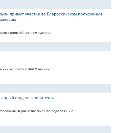
сьми примут участие во Всероссийском полуфинале
бизнесом
престижном областном турнире
нский коллектив ВятГУ песней
ыстрый студент «политеха»
Россию на Первенстве Мира по ледолазанию