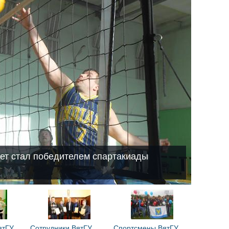
ет стал победителем спартакиады
ятГУ
Сотрудники ВятГУ
Спортсмены ВятГУ