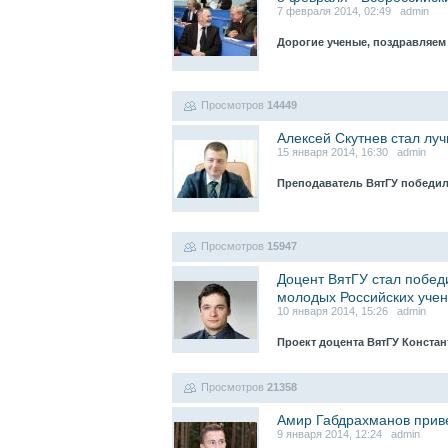
7 февраля 2014, 02:49 admin
Дорогие ученые, поздравляем
Просмотров
14449
Алексей Скутнев стал лу
15 января 2014, 16:30 admin
Преподаватель ВятГУ победи
Просмотров
15947
Доцент ВятГУ стал побед
молодых Российских уче
10 января 2014, 15:26 admin
Проект доцента ВятГУ Конста
Просмотров
21358
Амир Габдрахманов приве
9 января 2014, 12:24 admin