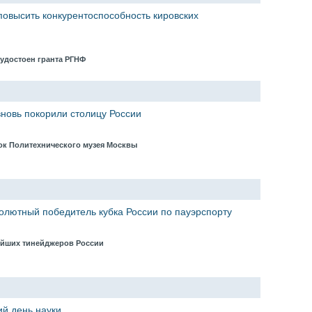
повысить конкурентоспособность кировских
 удостоен гранта РГНФ
вновь покорили столицу России
ок Политехнического музея Москвы
олютный победитель кубка России по пауэрспорту
нейших тинейджеров России
ий день науки