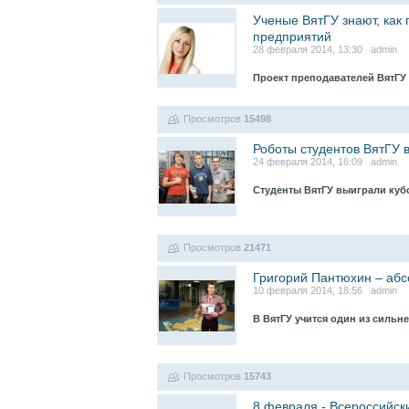
Ученые ВятГУ знают, как 
предприятий
28 февраля 2014, 13:30 admin
Проект преподавателей ВятГУ
Просмотров
15498
Роботы студентов ВятГУ 
24 февраля 2014, 16:09 admin
Студенты ВятГУ выиграли куб
Просмотров
21471
Григорий Пантюхин – абс
10 февраля 2014, 18:56 admin
В ВятГУ учится один из силь
Просмотров
15743
8 февраля - Всероссийск