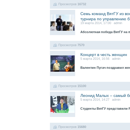
Просмотров
16732
Семь команд ВятГУ из во
турнира по управлению 
19 марта 2014, 17:00 admin
Абсолютная победа ВятГУ на 
Просмотров
7570
Концерт в честь женщин
5 марта 2014, 16:56 admin
Валентин Пугач поздравил же
Просмотров
15100
Леонид Малых – самый б
5 марта 2014, 14:27 admin
Студенты ВятГУ представили 
Просмотров
15680