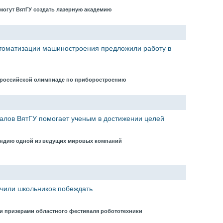
могут ВятГУ создать лазерную академию
втоматизации машиностроения предложили работу в
сероссийской олимпиаде по приборостроению
лов ВятГУ помогает ученым в достижении целей
пендию одной из ведущих мировых компаний
учили школьников побеждать
ли призерами областного фестиваля робототехники