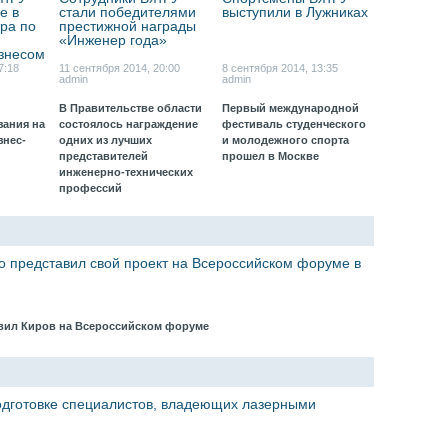
е в
стали победителями
выступили в Лужниках
ра по
престижной награды
«Инженер года»
знесом
17:18
11 сентября 2014, 20:00
8 сентября 2014, 13:35
admin
admin
В Правительстве области
Первый международной
зания на
состоялось награждение
фестиваль студенческого
нес-
одних из лучших
и молодежного спорта
представителей
прошел в Москве
инженерно-технических
профессий
о представил свой проект на Всероссийском форуме в
авил Киров на Всероссийском форуме
одготовке специалистов, владеющих лазерными