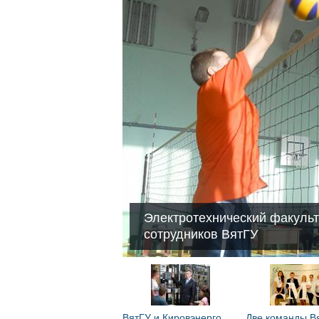
Электротехнический факульт
сотрудников ВятГУ
ВятГУ и Кировэнерго
Две команды В