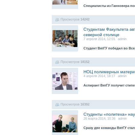
Специалисты из Ганновера по
Просмотров
14242
Студентам Факультета а
северной столице
7 апреля 2014, 12:01 admin
Студент ВятГУ победил во В
Просмотров
18152
НОЦ полимерных материа
4 апреля 2014, 18:17 admin
Аспирант ВятГУ получит сти
Просмотров
16392
Студенты «политеха» на
26 марта 2014, 10:36 admin
Сразу две команды ВятГУ ста