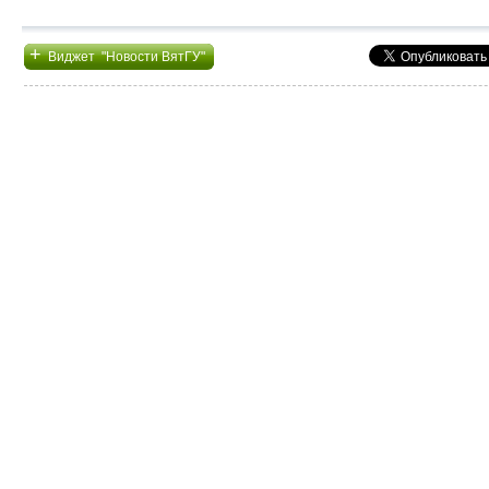
+
Виджет "Новости ВятГУ"