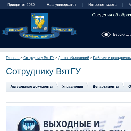
Приоритет 2030
Наш университет
Интернет-газета
А
Сведения об образ
Версия дл
Главная
>
Сотруднику ВятГУ
>
Доска объявлений
>
Рабочие и праздничны
Сотруднику ВятГУ
Актуальные документы
Управления
Департаменты
О