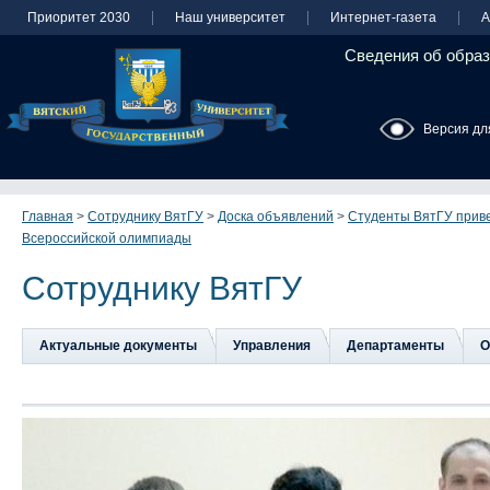
Приоритет 2030
Наш университет
Интернет-газета
А
Сведения об образ
Версия дл
Главная
>
Сотруднику ВятГУ
>
Доска объявлений
>
Студенты ВятГУ приве
Всероссийской олимпиады
Сотруднику ВятГУ
Актуальные документы
Управления
Департаменты
О