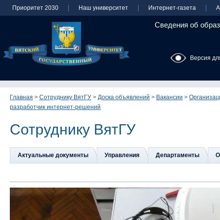
Приоритет 2030
Наш университет
Интернет-газета
А
Сведения об образ
Версия дл
Главная
>
Сотруднику ВятГУ
>
Доска объявлений
>
Вакансии
>
Организац
разработчик интернет-решений
Сотруднику ВятГУ
Актуальные документы
Управления
Департаменты
О