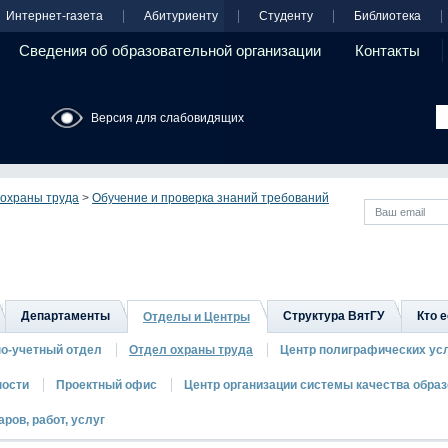
Интернет-газета
Абитуриенту
Студенту
Библиотека
Сведения об образовательной организации
Контакты
Версия для слабовидящих
 охраны труда
>
Обучение и проверка знаний требований
Департаменты
Структура ВятГУ
Кто е
Отделы и Центры
о-учетный отдел
Отдел охраны труда
Центр полиграфических ус
ности
Проектный офис
Центр организации системы качества обра
ров, работ, услуг