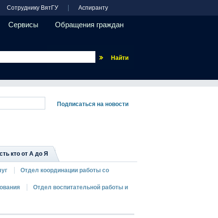
Сотруднику ВятГУ
Аспиранту
Сервисы
Обращения граждан
Везде
сть кто от А до Я
луг
Отдел координации работы со
зования
Отдел воспитательной работы и