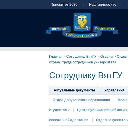
Приоритет 2030
Наш университет
Главная
>
Сотруднику ВятГУ
>
Отделы
>
Отдел
охраны труда сотрудников университета
Сотруднику ВятГУ
Актуальные документы
Управления
Отдел довузовского образования
Военн
студентами
Центр публикационной актив
социальной адаптации
Отдел закупок това