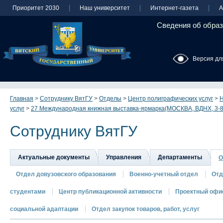
Приоритет 2030
Наш университет
Интернет-газета
А
Сведения об образ
Версия дл
Главная
>
Сотруднику ВятГУ
>
Отделы
>
Центр полиграфических услуг
>
Н
услуг
>
27 Международная книжная выставка-ярмарка(МОСКВА, ВДНХ, 3-8
Сотруднику ВятГУ
Актуальные документы
Управления
Департаменты
О
Отдел довузовского образования
Военно-учетный отдел
Отд
студентами
Центр публикационной активности
Проектный офи
социальной адаптации
Отдел закупок товаров, работ, услуг