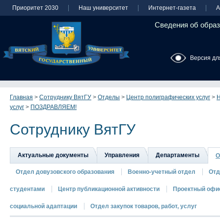
Приоритет 2030
Наш университет
Интернет-газета
А
Сведения об образ
Версия дл
Главная
>
Сотруднику ВятГУ
>
Отделы
>
Центр полиграфических услуг
>
Н
услуг
>
ПОЗДРАВЛЯЕМ!
Сотруднику ВятГУ
Актуальные документы
Управления
Департаменты
О
Отдел довузовского образования
Военно-учетный отдел
Отд
студентами
Центр публикационной активности
Проектный офи
социальной адаптации
Отдел закупок товаров, работ, услуг