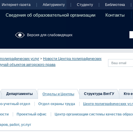
Интернет-газета
Абитуриенту
Студенту
Библиотека
Сведения об образовательной организации
Контакты
Версия для слабовидящих
полиграфических услуг
>
Новости Центра полиграфических
учай объектов авторского права
Департаменты
Структура ВятГУ
Кто е
Отделы и Центры
о-учетный отдел
Отдел охраны труда
Центр полиграфических ус
ности
Проектный офис
Центр организации системы качества обра
ров, работ, услуг