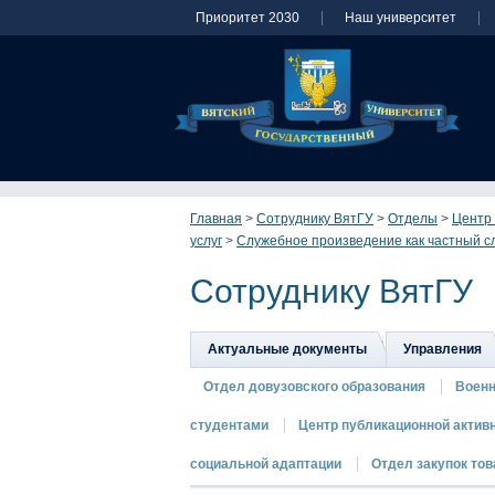
Приоритет 2030
Наш университет
Главная
>
Сотруднику ВятГУ
>
Отделы
>
Центр 
услуг
>
Служебное произведение как частный сл
Сотруднику ВятГУ
Актуальные документы
Управления
Отдел довузовского образования
Военн
студентами
Центр публикационной актив
социальной адаптации
Отдел закупок това