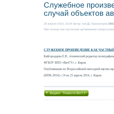
Служебное произве
случай объектов ав
29 апреля 2014, 16:04
Автор: red
Просмотров
2860
При полном или частичном цитировании гиперссылка 
СЛУЖЕБНОЕ ПРОИЗВЕДЕНИЕ КАК ЧАСТНЫЙ
Кайгородцева Е.В., технический редактор полиграфич
ФГБОУ ВПО «ВятГУ», г. Киров
Опубликовано во Всероссийской ежегодной научно-пр
(НПК-2014) с 14 по 25 апреля 2014, г. Киров
+
Виджет "Новости ВятГУ"