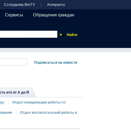
Сотруднику ВятГУ
Аспиранту
Сервисы
Обращения граждан
Везде
сть кто от А до Я
луг
Отдел координации работы со
зования
Отдел воспитательной работы и