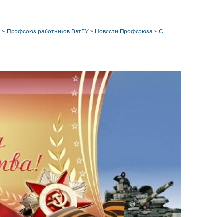
У
>
Профсоюз работников ВятГУ
>
Новости Профсоюза
>
C