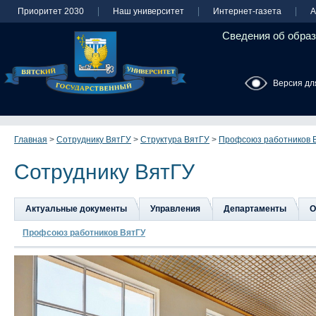
Приоритет 2030
Наш университет
Интернет-газета
А
Сведения об образ
Версия дл
Главная
>
Сотруднику ВятГУ
>
Структура ВятГУ
>
Профсоюз работников 
Сотруднику ВятГУ
Актуальные документы
Управления
Департаменты
О
Профсоюз работников ВятГУ