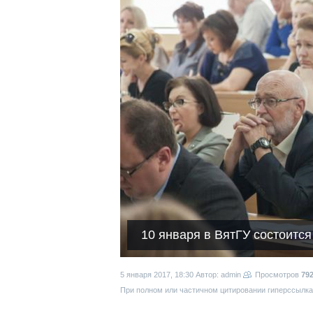
10 января в ВятГУ состоитс
5 января 2017, 18:30
Автор: admin
Просмотров
79
При полном или частичном цитировании гиперссылка 