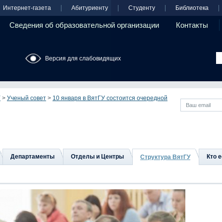
Интернет-газета
Абитуриенту
Студенту
Библиотека
Сведения об образовательной организации
Контакты
Версия для слабовидящих
У
>
Ученый совет
>
10 января в ВятГУ состоится очередной
Департаменты
Отделы и Центры
Кто е
Структура ВятГУ