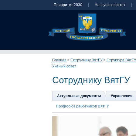
Приоритет 2030
Наш университет
Главная
>
Сотруднику ВятГУ
>
Структура ВятГ
Ученый совет
Сотруднику ВятГУ
Актуальные документы
Управления
Профсоюз работников ВятГУ