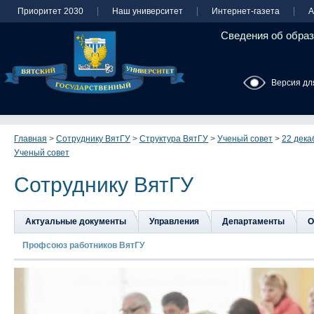
Приоритет 2030
Наш университет
Интернет-газета
А
Сведения об образ
Версия дл
Главная
>
Сотруднику ВятГУ
>
Структура ВятГУ
>
Ученый совет
>
22 дека
Ученый совет
Сотруднику ВятГУ
Актуальные документы
Управления
Департаменты
О
Профсоюз работников ВятГУ