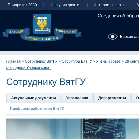
Приоритет 2030
Наш университет
Интернет-газета
А
Сведения об образ
Версия дл
Главная
>
Сотруднику ВятГУ
>
Структура ВятГУ
>
Ученый совет
>
28 сент
очередной Ученый совет
Сотруднику ВятГУ
Актуальные документы
Управления
Департаменты
О
Профсоюз работников ВятГУ