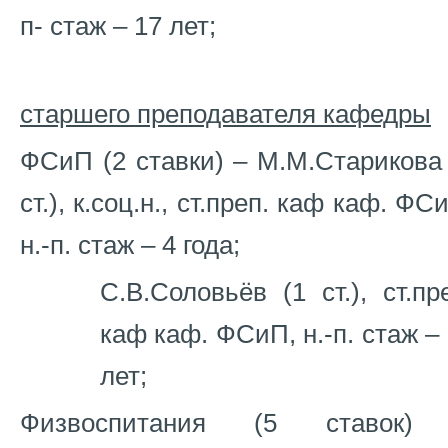
п- стаж – 17 лет;
старшего преподавателя кафедры
ФСиП (2 ставки) – М.М.Старикова
ст.), к.соц.н., ст.преп. каф каф. ФС
н.-п. стаж – 4 года;
С.В.Соловьёв (1 ст.), ст.пр
каф каф. ФСиП, н.-п. стаж –
лет;
Физвоспитания (5 ставок)