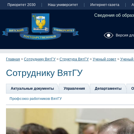
Приоритет 2030
Наш университет
Интернет-газета
А
Сведения об образ
Версия дл
Главная
>
Сотруднику ВятГУ
>
Структура ВятГУ
>
Ученый совет
>
Ученый 
Сотруднику ВятГУ
Актуальные документы
Управления
Департаменты
О
Профсоюз работников ВятГУ