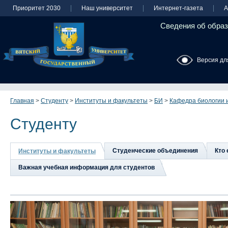
Приоритет 2030
Наш университет
Интернет-газета
А
Сведения об образ
Версия дл
Главная
>
Студенту
>
Институты и факультеты
>
БИ
>
Кафедра биологии 
Студенту
Студенческие объединения
Кто 
Институты и факультеты
Важная учебная информация для студентов