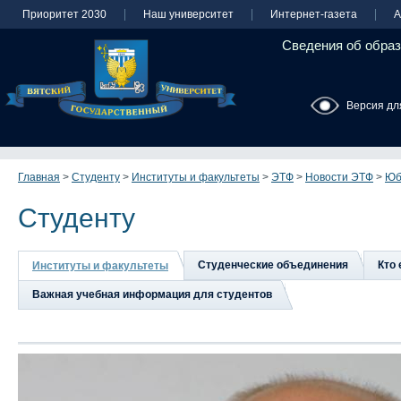
Приоритет 2030
Наш университет
Интернет-газета
А
Сведения об образ
Версия дл
Главная
>
Студенту
>
Институты и факультеты
>
ЭТФ
>
Новости ЭТФ
>
Юб
Студенту
Студенческие объединения
Кто 
Институты и факультеты
Важная учебная информация для студентов