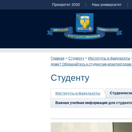
Приоритет 2030
Наш университет
Главная
>
Студенту
>
Институты и факультеты
доме? Обращайтесь к студентам-архитекторам
Студенту
Студенческ
Институты и факультеты
Важная учебная информация для студент