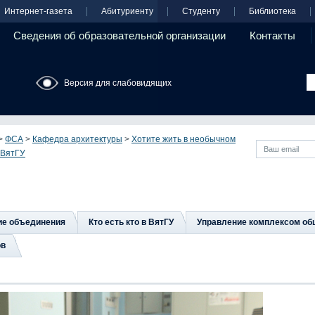
Интернет-газета
Абитуриенту
Студенту
Библиотека
Сведения об образовательной организации
Контакты
Версия для слабовидящих
>
ФСА
>
Кафедра архитектуры
>
Хотите жить в необычном
 ВятГУ
ие объединения
Кто есть кто в ВятГУ
Управление комплексом об
ов