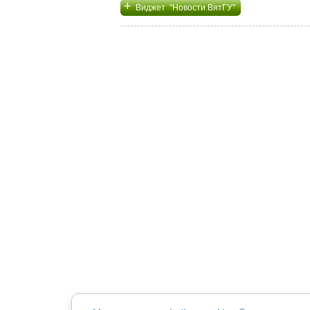
+
Виджет "Новости ВятГУ"