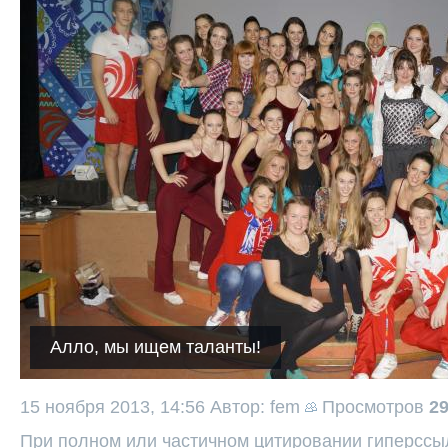
Алло, мы ищем таланты!
15 ноября 2013, 14:56
Автор: fem
Просмотров
2
При полном или частичном цитировании гиперссыл