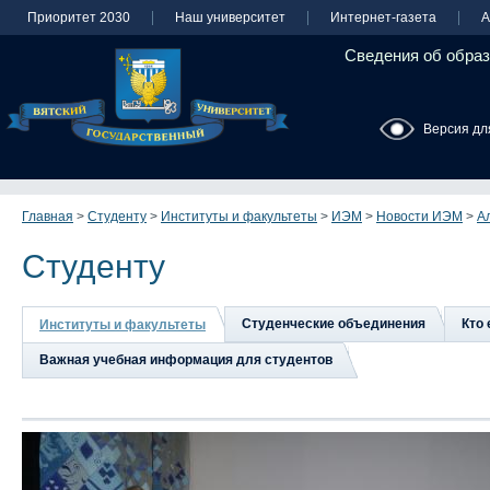
Приоритет 2030
Наш университет
Интернет-газета
А
Сведения об образ
Версия дл
Главная
>
Студенту
>
Институты и факультеты
>
ИЭМ
>
Новости ИЭМ
>
А
Студенту
Студенческие объединения
Кто 
Институты и факультеты
Важная учебная информация для студентов