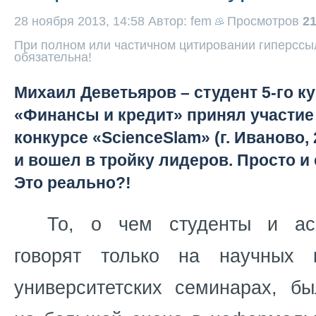
28 ноября 2013, 14:58
Автор: fem
Просмотров
2
При полном или частичном цитировании гиперссыл
обязательна!
Михаил Деветьяров – студент 5-го к
«Финансы и кредит» принял участие
конкурсе «ScienceSlam» (г. Иваново, 2
и вошел в тройку лидеров. Просто и
Это реально?!
То, о чем студенты и ас
говорят только на научных 
университетских семинарах, б