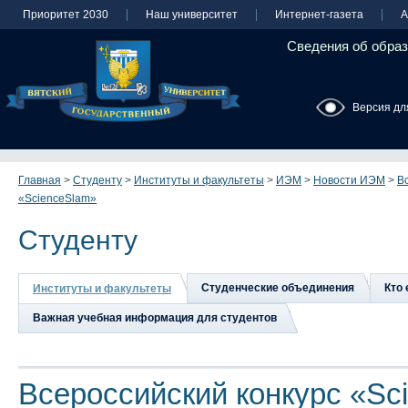
Приоритет 2030
Наш университет
Интернет-газета
А
Сведения об образ
Версия дл
Главная
>
Студенту
>
Институты и факультеты
>
ИЭМ
>
Новости ИЭМ
>
В
«ScienceSlam»
Студенту
Студенческие объединения
Кто 
Институты и факультеты
Важная учебная информация для студентов
Всероссийский конкурс «Sc