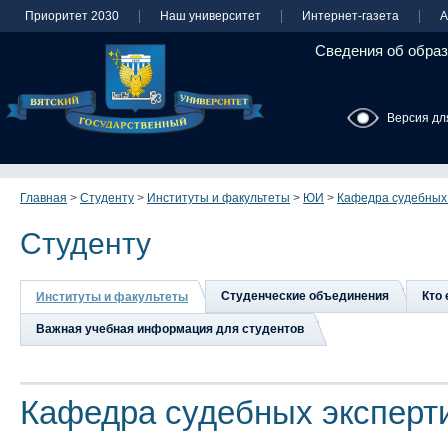
Приоритет 2030
Наш университет
Интернет-газета
А
Сведения об образ
Версия дл
Главная
>
Студенту
>
Институты и факультеты
>
ЮИ
>
Кафедра судебных
Студенту
Студенческие объединения
Кто 
Институты и факультеты
Важная учебная информация для студентов
Кафедра судебных эксперт