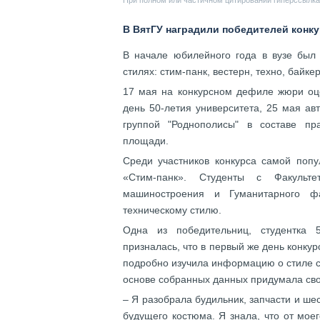
При полном или частичном цитировании гиперссылка 
В ВятГУ наградили победителей конк
В начале юбилейного года в вузе был
стилях: стим-панк, вестерн, техно, байке
17 мая на конкурсном дефиле жюри оце
день 50-летия университета, 25 мая а
группой "Роднополисы" в составе пр
площади.
Среди участников конкурса самой поп
«Стим-панк». Студенты с Факультет
машиностроения и Гуманитарного ф
техническому стилю.
Одна из победительниц, студентка 
призналась, что в первый же день конкур
подробно изучила информацию о стиле ст
основе собранных данных придумала сво
– Я разобрала будильник, запчасти и ше
будущего костюма. Я знала, что от мое