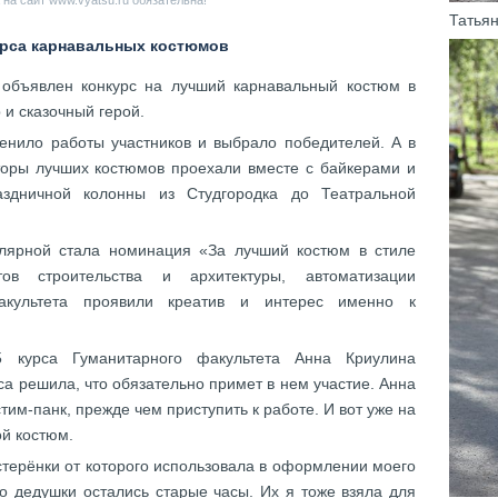
на сайт www.vyatsu.ru обязательна!
Татья
урса карнавальных костюмов
 объявлен конкурс на лучший карнавальный костюм в
р и сказочный герой.
нило работы участников и выбрало победителей. А в
вторы лучших костюмов проехали вместе с байкерами и
аздничной колонны из Студгородка до Театральной
улярной стала номинация «За лучший костюм в стиле
ов строительства и архитектуры, автоматизации
акультета проявили креатив и интерес именно к
5 курса Гуманитарного факультета Анна Криулина
са решила, что обязательно примет в нем участие. Анна
им-панк, прежде чем приступить к работе. И вот уже на
й костюм.
стерёнки от которого использовала в оформлении моего
го дедушки остались старые часы. Их я тоже взяла для