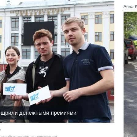
Анна 
оощрили денежными премиями
7