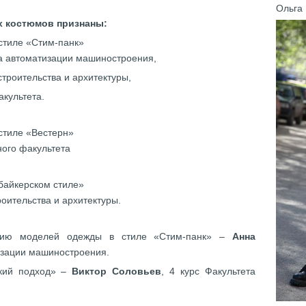
Ольга
х костюмов признаны:
стиле «Стим-панк»
та автоматизации машиностроения,
 строительства и архитектуры,
акультета.
стиле «Вестерн»
ного факультета
байкерском стиле»
троительства и архитектуры.
цию моделей одежды в стиле «Стим-панк»
–
Анна
тизации машиностроения.
ский подход»
–
Виктор Соловьев
, 4 курс Факультета