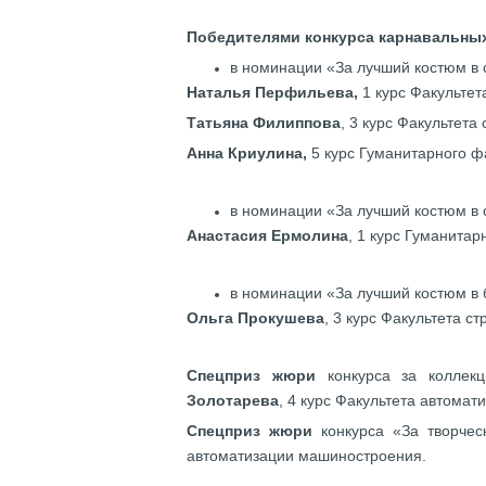
Победителями конкурса карнавальны
в номинации «За лучший костюм в 
Наталья Перфильева,
1 курс Факульте
Татьяна Филиппова
, 3 курс Факультета
Анна Криулина,
5 курс Гуманитарного ф
в номинации «За лучший костюм в 
Анастасия Ермолина
, 1 курс Гуманитар
в номинации «За лучший костюм в 
Ольга Прокушева
, 3 курс Факультета с
Спецприз жюри
конкурса за коллек
Золотарева
, 4 курс Факультета автома
Спецприз жюри
конкурса «За творче
автоматизации машиностроения.