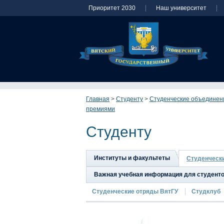
Приоритет 2030
Наш университет
Главная
>
Студенту
>
Студенческие объединен
премиями
Студенту
Институты и факультеты
Студенческ
Важная учебная информация для студент
Студенческие отряды ВятГУ
Студклуб