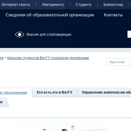
Интернет-газета
Абитуриенту
Студенту
Библиотека
Сведения об образовательной организации
Контакты
Версия для слабовидящих
ия
>
Креатив студентов ВятГУ поощрили денежными
Кто есть кто в ВятГУ
Управление комплексом об
ие объединения
ов