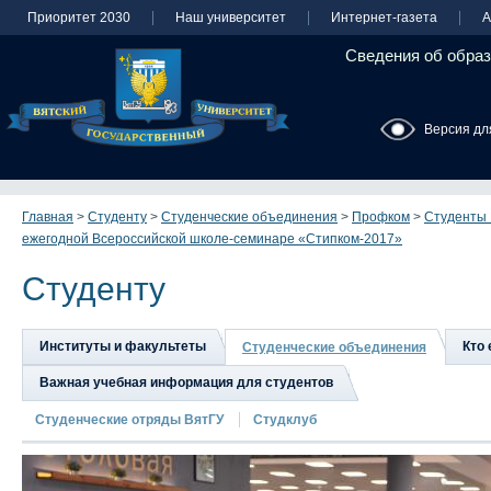
Приоритет 2030
Наш университет
Интернет-газета
А
Сведения об образ
Версия дл
Главная
>
Студенту
>
Студенческие объединения
>
Профком
>
Студенты 
ежегодной Всероссийской школе-семинаре «Стипком-2017»
Студенту
Институты и факультеты
Кто 
Студенческие объединения
Важная учебная информация для студентов
Студенческие отряды ВятГУ
Студклуб