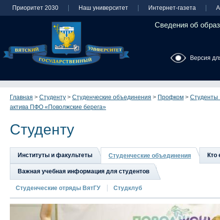
Приоритет 2030
Наш университет
Интернет-газета
А
Сведения об образ
Версия дл
Главная
>
Студенту
>
Студенческие объединения
>
Профком
>
Студенты 
актива ПФО «Поволжские берега»
Студенту
Институты и факультеты
Кто 
Студенческие объединения
Важная учебная информация для студентов
Студенческие отряды ВятГУ
Студклуб