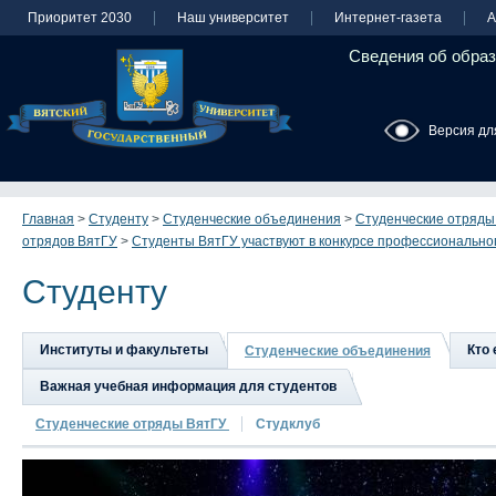
Приоритет 2030
Наш университет
Интернет-газета
А
Сведения об образ
Версия дл
Главная
>
Студенту
>
Студенческие объединения
>
Студенческие отряд
отрядов ВятГУ
>
Студенты ВятГУ участвуют в конкурсе профессиональн
Студенту
Институты и факультеты
Кто 
Студенческие объединения
Важная учебная информация для студентов
Студенческие отряды ВятГУ
Студклуб