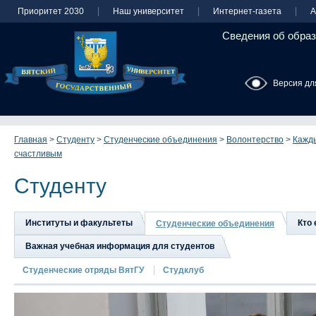
Приоритет 2030
Наш университет
Интернет-газета
А
Сведения об образ
Версия дл
Главная
>
Студенту
>
Студенческие объединения
>
Волонтерство
>
Кажды
счастливым
Студенту
Институты и факультеты
Кто 
Студенческие объединения
Важная учебная информация для студентов
Студенческие отряды ВятГУ
Студклуб