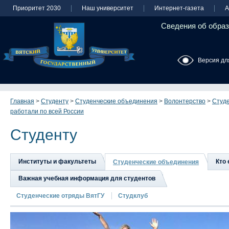
Приоритет 2030
Наш университет
Интернет-газета
А
Сведения об образ
Версия дл
Главная
>
Студенту
>
Студенческие объединения
>
Волонтерство
>
Студе
работали по всей России
Студенту
Институты и факультеты
Кто 
Студенческие объединения
Важная учебная информация для студентов
Студенческие отряды ВятГУ
Студклуб