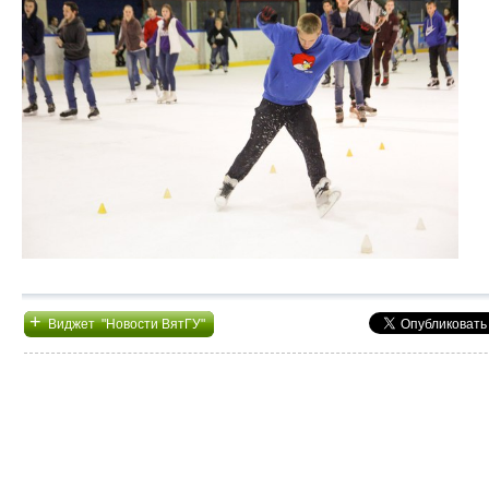
+
Виджет "Новости ВятГУ"