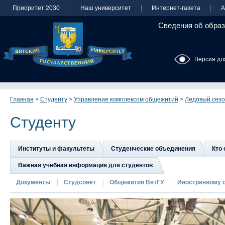
Приоритет 2030
Наш университет
Интернет-газета
А
Сведения об образ
Версия дл
Главная
>
Студенту
>
Управление комплексом общежитий
>
Ледовый сезо
Студенту
Институты и факультеты
Студенческие объединения
Кто 
Важная учебная информация для студентов
Документы
Студсовет
Общежития ВятГУ
Иностранному 