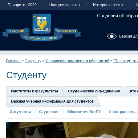
Приоритет 2030
Наш университет
Интернет-газета
А
Сведения об образ
Версия дл
Главная
>
Студенту
>
Управление комплексом общежитий
>
"Переход", эт
Студенту
Институты и факультеты
Студенческие объединения
Кто 
Важная учебная информация для студентов
Документы
Студсовет
Общежития ВятГУ
Иностранному 