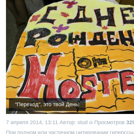
"Переход", это твой День!
7 апреля 2014, 13:11
Автор: stud
Просмотров
32
При полном или частичном цитировании гиперссыл