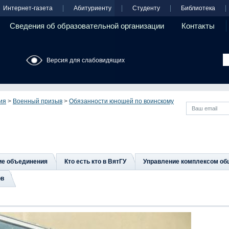
Интернет-газета
Абитуриенту
Студенту
Библиотека
Сведения об образовательной организации
Контакты
Версия для слабовидящих
ия
>
Военный призыв
>
Обязанности юношей по воинскому
ие объединения
Кто есть кто в ВятГУ
Управление комплексом об
ов