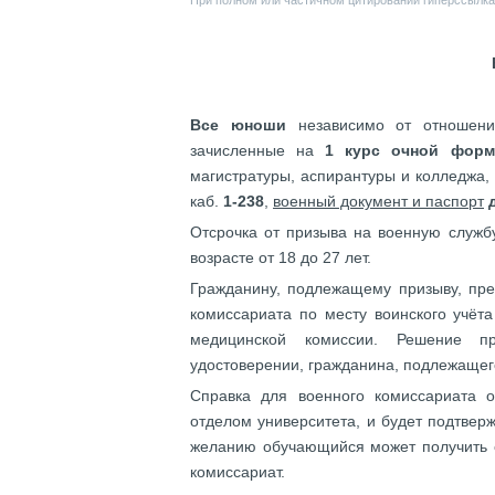
При полном или частичном цитировании гиперссылка 
Все юноши
независимо от отношения
зачисленные на
1 курс очной форм
магистратуры, аспирантуры и колледжа,
каб.
1-238
,
военный документ и паспорт
Отсрочка от призыва на военную служб
возрасте от 18 до 27 лет.
Гражданину, подлежащему призыву, пре
комиссариата по месту воинского учёт
медицинской комиссии. Решение п
удостоверении, гражданина, подлежащег
Справка для военного комиссариата 
отделом университета, и будет подтвер
желанию обучающийся может получить е
комиссариат.