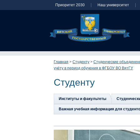
Приоритет 2030
Наш университет
Главная
>
Студенту
>
Студенческие объединен
учёту в период обучения в ФГБОУ ВО ВятГУ
Студенту
Институты и факультеты
Студенческ
Важная учебная информация для студент