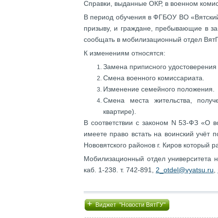
Справки, выданные ОКР, в военном коми
В период обучения в ФГБОУ ВО «Вятски
призыву, и граждане, пребывающие в за
сообщать в мобилизационный отдел ВятГУ
К изменениям относятся:
Замена приписного удостоверения 
Смена военного комиссариата.
Изменение семейного положения.
Смена места жительства, получ
квартире).
В соответствии с законом N 53-ФЗ «О в
имеете право встать на воинский учёт 
Нововятского районов г. Киров который ра
Мобилизационный отдел университета на
каб. 1-238. т. 742-891,
2_otdel@vyatsu.ru
,
+
Виджет "Новости ВятГУ"