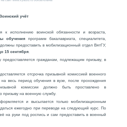
на сайт www.vyatsu.ru обязательна!
Воинский учёт
 к исполнению воинской обязанности и возраста,
ы обучения
программ бакалавриата, специалитета,
 должны предоставить в мобилизационный отдел ВятГУ,
до 15 сентября
.
у предоставляется гражданам, подлежащим призыву, в
доставляется отсрочка призывной комиссией военного
а на весь период обучения в вузе, после прохождения
ризывной комиссии должно быть проставлено в
о призыву на военную службу.
оформляется и высылается только мобилизационным
ждаться ежегодно при переводе на следующий курс. По
ё на руки под роспись и сам предоставить в военный