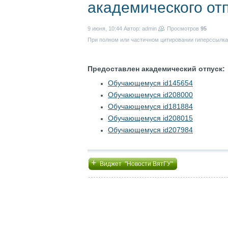
академического от
9 июня, 10:44
Автор: admin
Просмотров
95
При полном или частичном цитировании гиперссылка 
Предоставлен академический отпуск:
Обучающемуся id145654
Обучающемуся id208000
Обучающемуся id181884
Обучающемуся id208015
Обучающемуся id207984
+
Виджет "Новости ВятГУ"