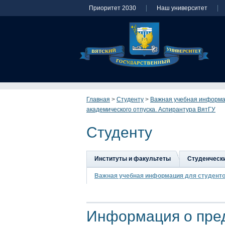
Приоритет 2030
Наш университет
Главная
>
Студенту
>
Важная учебная информа
академического отпуска. Аспирантура ВятГУ
Студенту
Институты и факультеты
Студенческ
Важная учебная информация для студент
Информация о пре