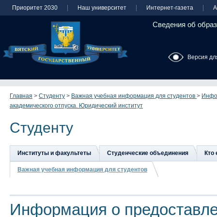
Приоритет 2030
Наш университет
Интернет-газета
А
Сведения об образ
Версия дл
Главная
>
Студенту
>
Важная учебная информация для студентов
>
Инфо
академического отпуска. Юридический институт
Студенту
Институты и факультеты
Студенческие объединения
Кто 
Важная учебная информация для студентов
Информация о предоставл