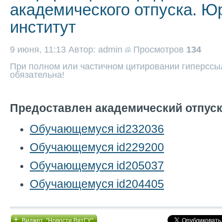
академического отпуска. Ю
институт
9 июня, 11:13
Автор: admin
Просмотров
134
При полном или частичном цитировании гиперссыл
обязательна!
Предоставлен академический отпуск
Обучающемуся id232036
Обучающемуся id229200
Обучающемуся id205037
Обучающемуся id204405
+
Виджет "Новости ВятГУ"