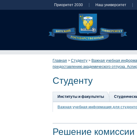
Приоритет 2030
Наш университет
Главная
>
Студенту
>
Важная учебная информа
предоставлению академического отпуска. Аспи
Студенту
Институты и факультеты
Студенческ
Важная учебная информация для студент
Решение комиссии