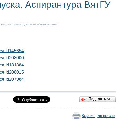
пуска. Аспирантура ВятГУ
на сайт www.vyatsu.ru обязательна!
ся id145654
ся id208000
ся id181884
ся id208015
ся id207984
Поделиться…
Версия для печати