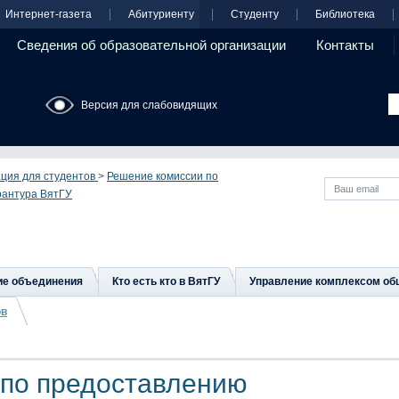
Интернет-газета
Абитуриенту
Студенту
Библиотека
Сведения об образовательной организации
Контакты
Версия для слабовидящих
ция для студентов
>
Решение комиссии по
рантура ВятГУ
ие объединения
Кто есть кто в ВятГУ
Управление комплексом об
ов
 по предоставлению